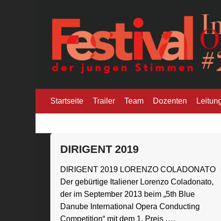
Skip
to
content
Internationale O
Festival der jungen Stimmen
Startseite
Trailer
Team
Dozenten
Leitun
DIRIGENT 2019
DIRIGENT 2019 LORENZO COLADONATO
Der gebürtige Italiener Lorenzo Coladonato,
der im September 2013 beim „5th Blue
Danube International Opera Conducting
Competition“ mit dem 1. Preis ….