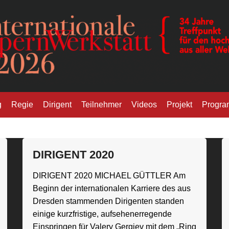
pernwerkstatt
g
Regie
Dirigent
Teilnehmer
Videos
Projekt
Progr
DIRIGENT 2020
DIRIGENT 2020 MICHAEL GÜTTLER Am
Beginn der internationalen Karriere des aus
Dresden stammenden Dirigenten standen
einige kurzfristige, aufsehenerregende
Einspringen für Valery Gergiev mit dem „Ring