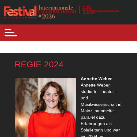
Skip
to
Internationale Opernwerkstatt
Festival der jungen Stimmen
content
REGIE 2024
Annette Weber
Annette Weber
studierte Theater-
und
Musikwissenschaft in
Mainz, sammelte
parallel dazu
Erfahrungen als
Spielleiterin und war
bis 2004 am