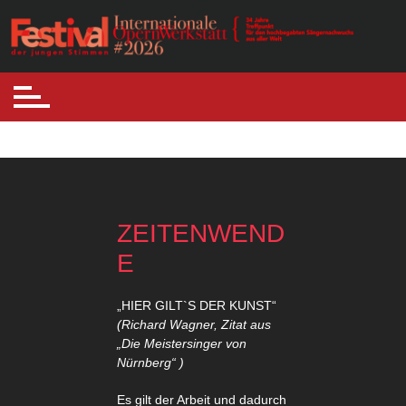
Internationale Opernwerkstatt
Festival der jungen Stimmen
ZEITENWEND
E
„HIER GILT`S DER KUNST“
(Richard Wagner, Zitat aus
„Die Meistersinger von
Nürnberg“ )
Es gilt der Arbeit und dadurch