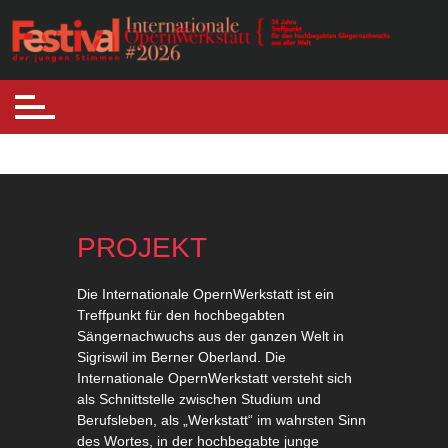
Skip
to
Internationale Opernwerkstatt
Festival der jungen Stimmen
content
PROJEKT
Die Internationale OpernWerkstatt ist ein
Treffpunkt für den hochbegabten
Sängernachwuchs aus der ganzen Welt in
Sigriswil im Berner Oberland. Die
Internationale OpernWerkstatt versteht sich
als Schnittstelle zwischen Studium und
Berufsleben, als „Werkstatt“ im wahrsten Sinn
des Wortes, in der hochbegabte junge