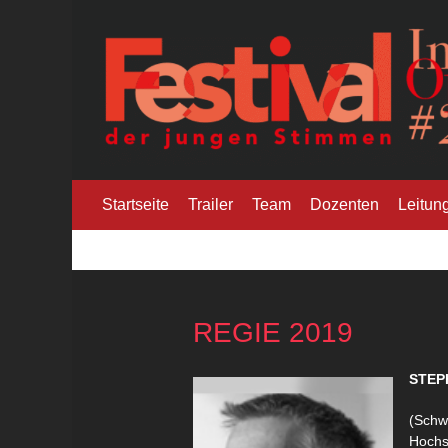
Skip
to
content
Internationale O
Festival der jungen Stimmen
Startseite
Trailer
Team
Dozenten
Leitun
REGIE 2019
STEP
(Schw
Hochs