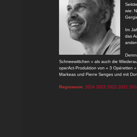
Seitde
wie: N
Gergi
Im Jah
das A
ander
Demnä
Schneewittchen » als auch die Wiederau
operAct-Produktion von « 3 Opéretten »
Markeas und Pierre Senges und mit Dom
Regisseure
:
2024
2023
2022
2021
201