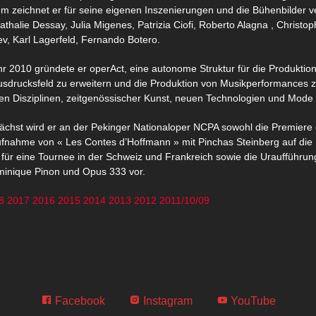
m zeichnet er für seine eigenen Inszenierungen und die Bühenbilder ver
athalie Dessay, Julia Migenes, Patrizia Ciofi, Roberto Alagna , Christop
ev, Karl Lagerfeld, Fernando Botero.
r 2010 gründete er operAct, eine autonome Struktur für die Produktion
usdrucksfeld zu erweitern und die Produktion von Musikperformances z
en Disziplinen, zeitgenössischer Kunst, neuen Technologien und Mod
chst wird er an der Pekinger Nationaloper NCPA sowohl die Premiere 
fnahme von « Les Contes d’Hoffmann » mit Pinchas Steinberg auf die B
 für eine Tournee in der Schweiz und Frankreich sowie die Uraufführu
inique Pinon und Opus 333 vor.
8
2017
2016
2015
2014
2013
2012
2011/10/09
Facebook
Instagram
YouTube