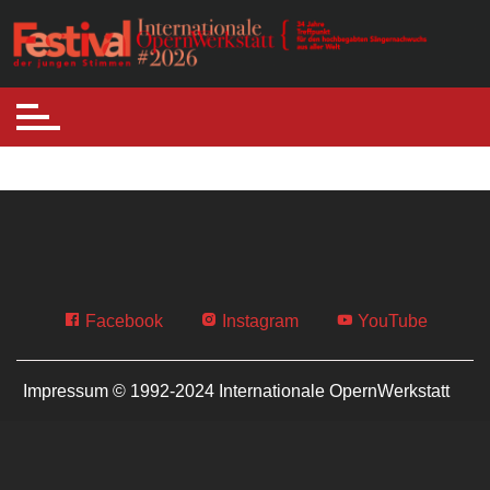
Skip
to
Internationale Opernwerkstatt
Festival der jungen Stimmen
content
Facebook
Instagram
YouTube
Impressum © 1992-2024 Internationale OpernWerkstatt